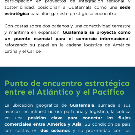
participación en proyectos de integración regional y
sostenibilidad, posicionan a Guatemala como una
sede
estratégica
para albergar este prestigioso encuentro.
Con costas sobre dos océanos y una conectividad terrestre
y marítima en expansión,
Guatemala se proyecta como
un puente esencial para el comercio internacional
,
reforzando su papel en la cadena logística de América
Latina y el Caribe.
Punto de encuentro estratégico
entre el Atlántico y el Pacífico
La ubicación geográfica de
Guatemala
, sumada a sus
avances en infraestructura portuaria y logística, la coloca
en una
posición clave para conectar los flujos
comerciales entre América y Asia
. Su condición de país
con costas en
dos océanos
y su proximidad con los